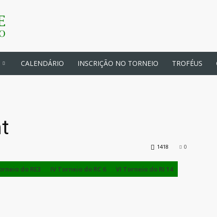
CALENDÁRIO
INSCRIÇÃO NO TORNEIO
TROFÉUS
nt
1418
0
Torneio do RE3
IV Torneio do RC 6
VI Torneio do RI 14