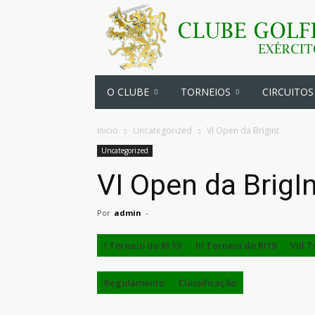
O CLUBE
TORNEIOS
CIRCUITOS
Inicio
Uncategorized
VI Open da BrigInt
Uncategorized
VI Open da BrigI
Por
admin
-
I Torneio do RI 13
III Torneio do RI19
VIII 
Regulamento
Classificação