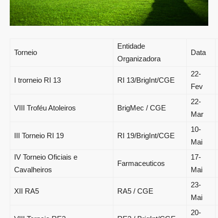
Entidade
Torneio
Data
Organizadora
22-
I trorneio RI 13
RI 13/BrigInt/CGE
Fev
22-
VIII Troféu Atoleiros
BrigMec / CGE
Mar
10-
III Torneio RI 19
RI 19/BrigInt/CGE
Mai
IV Torneio Oficiais e
17-
Farmaceuticos
Cavalheiros
Mai
23-
XII RA5
RA5 / CGE
Mai
20-