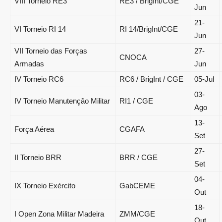
VIII Torneio RE3
RE3 / BrigInt/CGE
Jun
21-
VI Torneio RI 14
RI 14/BrigInt/CGE
Jun
VII Torneio das Forças
27-
CNOCA
Armadas
Jun
IV Torneio RC6
RC6 / BrigInt / CGE
05-Jul
03-
IV Torneio Manutenção Militar
RI1 / CGE
Ago
13-
Força Aérea
CGAFA
Set
27-
II Torneio BRR
BRR / CGE
Set
04-
IX Torneio Exército
GabCEME
Out
18-
I Open Zona Militar Madeira
ZMM/CGE
Out