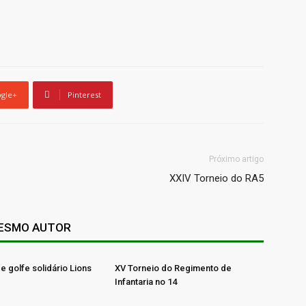
gle+
Pinterest
Próximo artigo
XXIV Torneio do RA5
MESMO AUTOR
e golfe solidário Lions
XV Torneio do Regimento de
Infantaria no 14