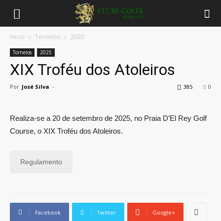
Inicio
Torneios
2025
Torneios
2025
XIX Troféu dos Atoleiros
Por
José Silva
-
385
0
Realiza-se a 20 de setembro de 2025, no Praia D’El Rey Golf
Course, o XIX Troféu dos Atoleiros.
Regulamento
Facebook
Twitter
Google+